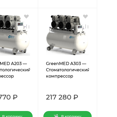
nMED A203 —
GreenMED A303 —
тологический
Стоматологический
рессор
компрессор
 770 ₽
217 280 ₽
В корзину
В корзину