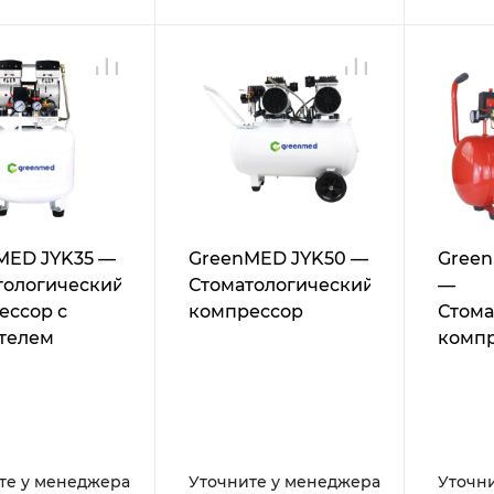
MED JYK35 —
GreenMED JYK50 —
Gree
тологический
Стоматологический
—
ессор с
компрессор
Стома
телем
комп
те у менеджера
Уточните у менеджера
Уточн