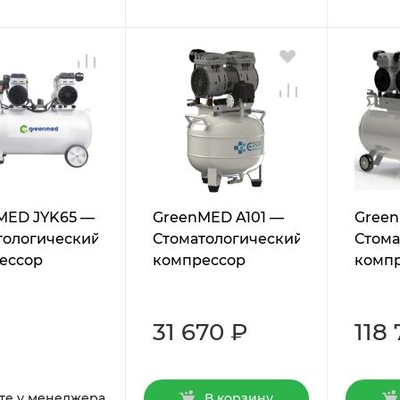
MED JYK65 —
GreenMED A101 —
Gree
тологический
Стоматологический
Стома
ессор
компрессор
комп
31 670 ₽
118
те у менеджера
В корзину