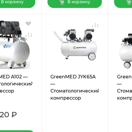
В корзину
В корзину
MED A102 —
GreenMED JYK65A
Green
тологический
—
—
ессор
Стоматологический
Стома
компрессор
комп
420 ₽