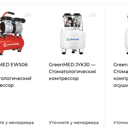
MED EWS06
GreenMED JYK30 —
Green
Стоматологический
Стома
тологический
компрессор
компр
ессор
осуш
те у менеджера
Уточните у менеджера
Уточн