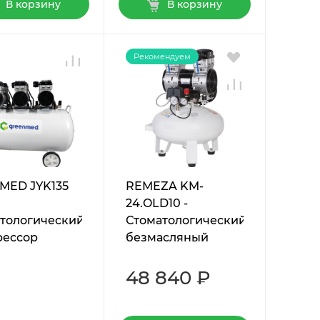
В корзину
В корзину
Рекомендуем
MED JYK135
REMEZA KM-
24.OLD10 -
тологический
Стоматологический
рессор
безмасляный
компрессор
48 840 ₽