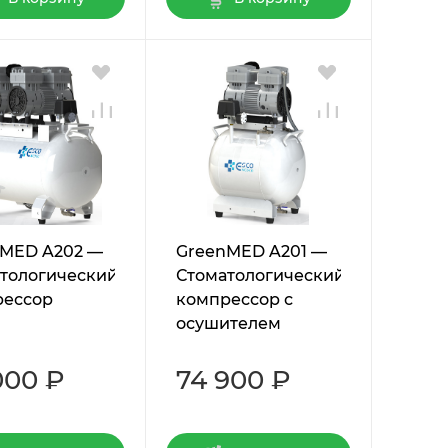
nMED A202 —
GreenMED A201 —
тологический
Стоматологический
рессор
компрессор с
осушителем
000 ₽
74 900 ₽