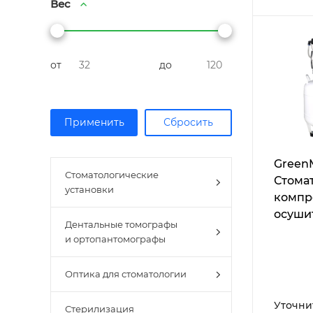
Вес
от
до
Green
Стоматологические
Стома
установки
компр
осуши
Дентальные томографы
и ортопантомографы
Оптика для стоматологии
Уточни
Стерилизация