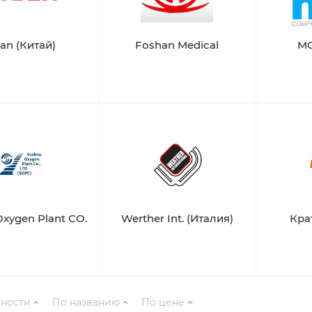
an (Китай)
Foshan Medical
MG
xygen Plant CO.
Werther Int. (Италия)
Кра
рности
По названию
По цене