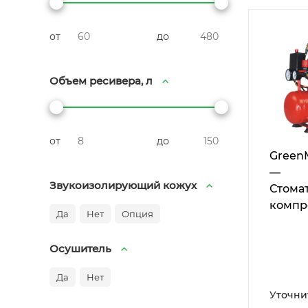
от
до
Объем ресивера, л
от
до
Green
—
Звукоизолирующий кожух
Стома
компр
Да
Нет
Опция
Осушитель
Да
Нет
Уточни