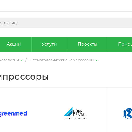
Акции
Услуги
Проекты
Помо
матологии
/
Стоматологические компрессоры
мпрессоры