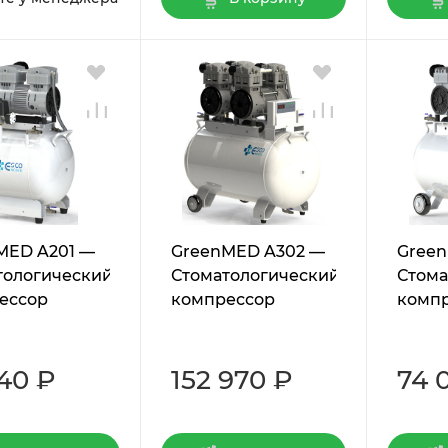
MED A201 —
GreenMED A302 —
Gree
тологический
Стоматологический
Стома
ессор
компрессор
комп
40 ₽
152 970 ₽
74 