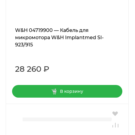
W&H 04719900 — Кабель для
микромотора W&H Implantmed SI-
923/915
28 260 ₽
В корзину