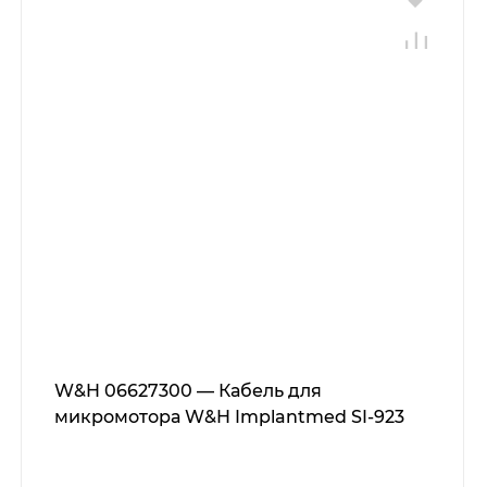
W&H 06627300 — Кабель для
микромотора W&H Implantmed SI-923