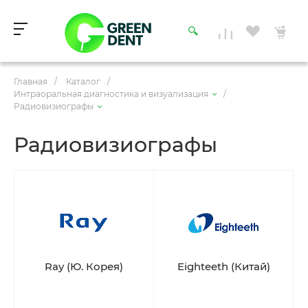
Главная
/
Каталог
/
Интраоральная диагностика и визуализация
/
Радиовизиографы
Радиовизиографы
Ray (Ю. Корея)
Eighteeth (Китай)