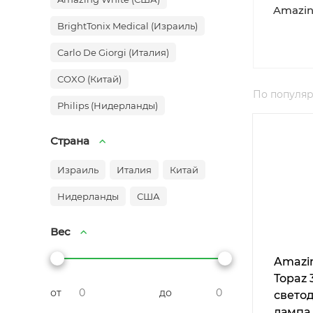
Amazin
BrightTonix Medical (Израиль)
Carlo De Giorgi (Италия)
COXO (Китай)
По популя
Philips (Нидерланды)
Страна
Израиль
Италия
Китай
Нидерланды
США
Вес
Amazi
Topaz 
от
до
свето
лампа