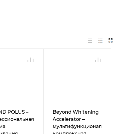
ND POLUS –
Beyond Whitening
ессиональная
Accelerator –
ма
мультифункциональная
ивания
комплексная