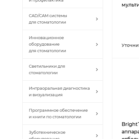
и профилактика
мульт
компл
CAD/CAM системы
систе
для стоматологии
профе
отбел
Инновационное
оборудование
Уточни
для стоматологии
Светильники для
стоматологии
Интраоральная диагностика
и визуализация
Программное обеспечение
и книги по стоматологии
BrightT
аппар
Зуботехническое
оборудование