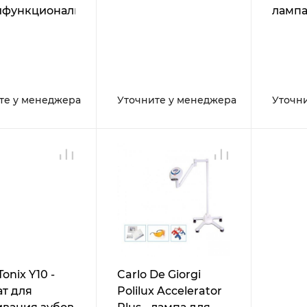
ифункциональная
лампа
ексная
для
ма для
профе
ссионального
отбел
ивания зубов
те у менеджера
Уточните у менеджера
Уточн
onix Y10 -
Carlo De Giorgi
ат для
Polilux Accelerator