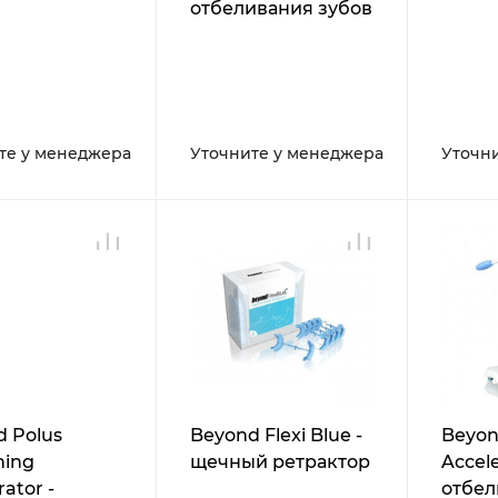
отбеливания зубов
те у менеджера
Уточните у менеджера
Уточн
 Polus
Beyond Flexi Blue -
Beyon
ning
щечный ретрактор
Accele
rator -
отбе