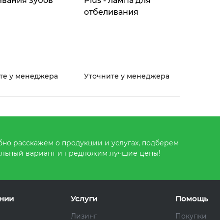
ивания зубов
Plus - лампа для
отбеливания
те у менеджера
Уточните у менеджера
но расскажем о продукции и услугах, подберем
льный вариант и предложим лучшие цены!
нии
Услуги
Помощь
Лизинг
Покупки