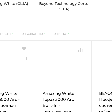
g White (США)
Beyond Technology Corp.
(США)
рности
По названию
По цене
ng White
Amazing White
BEYO
3000 Arc -
Topaz 3000 Arc
Проф
диодная
Built-In -
систе
 для
светодиодная
отбел