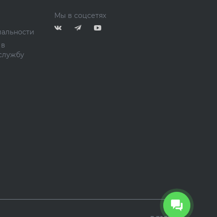
Мы в соцсетях
альности
 в
службу