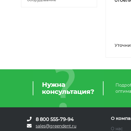
отбел
Уточни
Подроб
оптима
О компа
8 800 555-79-94
sales@greendent.ru
О нас