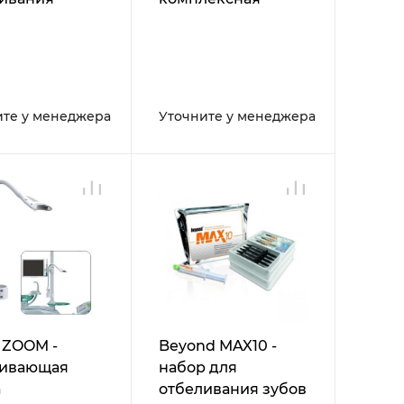
система для
профессионального
отбеливания зубов
ите у менеджера
Уточните у менеджера
 ZOOM -
Beyond MAX10 -
ливающая
набор для
а
отбеливания зубов