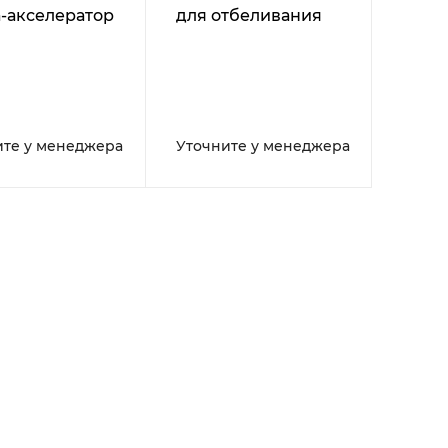
-акселератор
для отбеливания
ссионального
ивания зубов
ите у менеджера
Уточните у менеджера