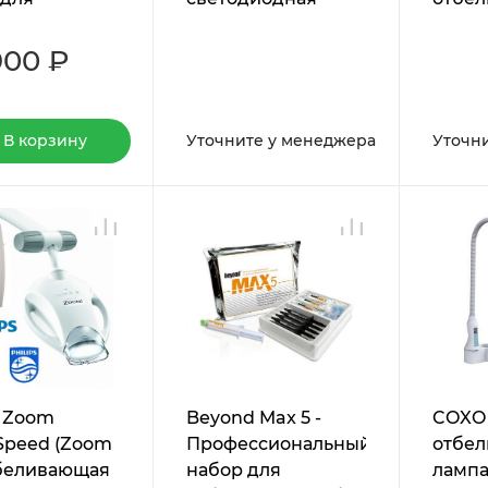
ивания
лампа
для отбеливания
900 ₽
В корзину
Уточните у менеджера
Уточн
s Zoom
Beyond Max 5 -
COXO
Speed (Zoom
Профессиональный
отбе
тбеливающая
набор для
ламп