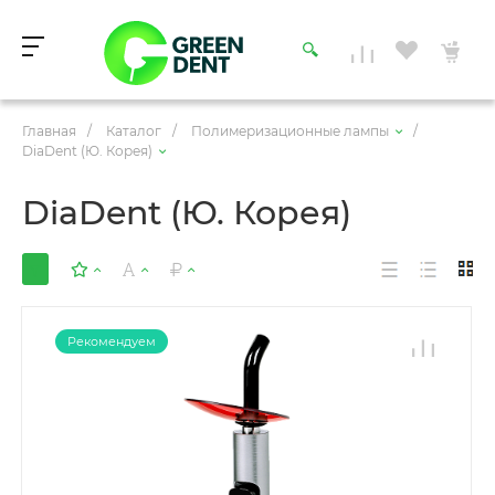
Главная
/
Каталог
/
Полимеризационные лампы
/
DiaDent (Ю. Корея)
DiaDent (Ю. Корея)
Рекомендуем